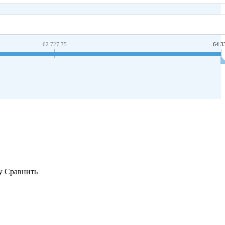
62 727.75
64 3
у
Сравнить