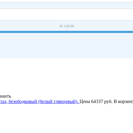
61 118.50
внить
аз, безободковый (белый глянцевый).
Цена
64337 руб.
В корзин