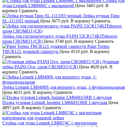
Стойка для
душа Lemark LM8066C с мыльницей
Цена
3465 руб.
В
корзину
Сравнить
Лейка ручная Timo
SL-1113/03 черный
Цена
3675 руб.
В корзину
Сравнить
Лейка для гигиенического душа PAINI 53CR174KITshower,
хром CROMO3 (CR)
Цена
3740 руб.
В корзину
Сравнить
Paini Torino
TRCR121 душевой гарнитур
Цена
4510 руб.
В корзину
Сравнить
Душевая
лейка PAINI Ovo, хром CROMO3 (CR)
Цена
4620 руб.
В
корзину
Сравнить
Лейка Lemark LM9490S для верхнего душа, 1-функциональная
Цена
4631 руб.
В корзину
Сравнить
Полка угловая Lemark Jasmine LM6681ORB 1-ярусная
Цена
4897 руб.
В корзину
Сравнить
Стойка для душа Lemark LM8074C с магнитным