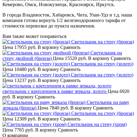
Кемерово, Омск, Новокузнецк, Красноярск, Иркутск.
В города Владивосток, Хабаровск, Чита, Улан-Удэ и т.д. наша
компания готова вернуть 1/2 железнодорожного тарифа от
стоимости перевозки до пункта назначения.
Вам также может понравиться
Светильник на стену (бронза)
Цена
17955 руб.
В корзину
Сравнить
Светильник на
стену двойной (бронза)
Цена
15520 руб.
В корзину
Сравнить
Светильник на стену (золото)
Цена
10480 руб.
В корзину
Сравнить
Светильник на стену (золото)
Цена
13237 руб.
В корзину
Сравнить
светильник с креплением к рамке зеркала, золото
Цена
6920
руб.
В корзину
Сравнить
Светильник на раму
зеркала (бронза)
Цена
7840 руб.
В корзину
Сравнить
Светильник на стену (бронза)
Цена
12309 руб.
В корзину
Сравнить
Светильник на стену (хром)
Цена
7765 руб.
В корзину
Сравнить
О компании