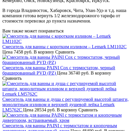
Кемерово, Омск, Новокузнецк, Красноярск, Иркутск.
В города Владивосток, Хабаровск, Чита, Улан-Удэ и т.д. наша
компания готова вернуть 1/2 железнодорожного тарифа от
стоимости перевозки до пункта назначения.
Вам также может понравиться
Смеситель для ванны с коротким изливом – Lemark LM1102C
Цена
7458 руб.
В корзину
Сравнить
Смеситель для ванны PAINI Cox с термостатом, черный
брашированный PVD (PZ)
Цена
36740 руб.
В корзину
Сравнить
Смеситель для ванны и душа с регулируемой высотой штанги,
монолитным изливом и верхней душевой лейка Lemark
LM5762C
Цена
28534 руб.
В корзину
Сравнить
Смеситель для ванны PAINI с термостатом и кнопочным
дивертором, встраиваемый, хром
Цена
48400 руб.
В корзину