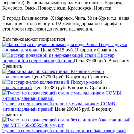
перевозке). Региональными городами считаются: Барнаул,
Кемерово, Омск, Новокузнецк, Красноярск, Иркутск.
В города Владивосток, Хабаровск, Чита, Улан-Удэ и т.д. наша
компания готова вернуть 1/2 железнодорожного тарифа от
стоимости перевозки до пункта назначения.
Вам также может понравиться
Чаша Генуя с двумя
соплами для воды
Цена
67515 руб.
В корзину
Сравнить
Писсуар
подвесной из нержавеющей стали
Цена
35900 руб.
В корзину
Сравнить
Раковина-желоб
коллективная
Цена
27900 руб.
В корзину
Сравнить
Писсуар-желоб
коллективный
Цена
67386 руб.
В корзину
Сравнить
Туалет из нержавеющей стали с умывальником COMBI
антивандальный правый
Цена
290045 руб.
В корзину
Сравнить
Туалет из нержавеющей стали без сливного бака глянцевый