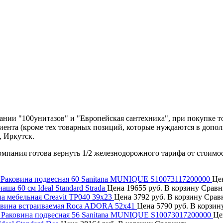
нии "100унитазов" и "Европейская сантехника", при покупке т
лиента (кроме тех товарных позиций, которые нуждаются в допо
, Иркутск.
компания готова вернуть 1/2 железнодорожного тарифа от стоимо
Раковина подвесная 60 Sanitana MUNIQUE S10073117200000
Це
аша 60 см Ideal Standard Strada
Цена
19655 руб.
В корзину
Сравн
а мебельная Creavit TP040 39х23
Цена
3792 руб.
В корзину
Срав
овина встраиваемая Roca ADORA 52x41
Цена
5790 руб.
В корзин
Раковина подвесная 56 Sanitana MUNIQUE S10073017200000
Це