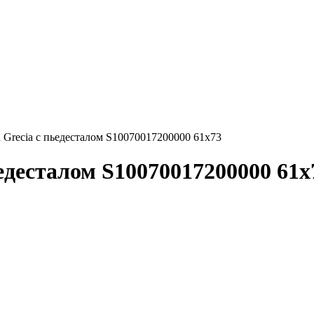
a Grecia с пьедесталом S10070017200000 61х73
ьедесталом S10070017200000 61х