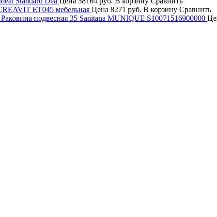
deal Standard Dea
Цена
38164 руб.
В корзину
Сравнить
CREAVIT ET045 мебельная
Цена
8271 руб.
В корзину
Сравнить
Раковина подвесная 35 Sanitana MUNIQUE S10071516900000
Це