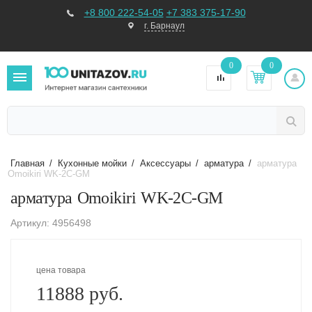
+8 800 222-54-05
+7 383 375-17-90
г. Барнаул
0
0
Главная
/
Кухонные мойки
/
Аксессуары
/
арматура
/
арматура
Omoikiri WK-2C-GM
арматура Omoikiri WK-2C-GM
Артикул: 4956498
цена товара
11888 руб.