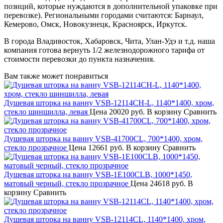
позиций, которые нуждаются в дополнительной упаковке при
перевозке). Региональными городами считаются: Барнаул,
Кемерово, Омск, Новокузнецк, Красноярск, Иркутск.
В города Владивосток, Хабаровск, Чита, Улан-Удэ и т.д. наша
компания готова вернуть 1/2 железнодорожного тарифа от
стоимости перевозки до пункта назначения.
Вам также может понравиться
Душевая шторка на ванну VSB-12114CH-L, 1140*1400, хром,
стекло шиншилла, левая
Цена
20020 руб.
В корзину
Сравнить
Душевая шторка на ванну VSB-41700CL, 700*1400, хром,
стекло прозрачное
Цена
12661 руб.
В корзину
Сравнить
Душевая шторка на ванну VSB-1E100CLB, 1000*1450,
матовый черный, стекло прозрачное
Цена
24618 руб.
В
корзину
Сравнить
Душевая шторка на ванну VSB-12114CL, 1140*1400, хром,