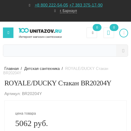
+8 800 222-54-05
+7 383 375-17-90
г. Барнаул
0
0
Главная
/
Детская сантехника
/
ROYALE/DUCKY Стакан
BR20204Y
ROYALE/DUCKY Стакан BR20204Y
Артикул: BR20204Y
цена товара
5062 руб.